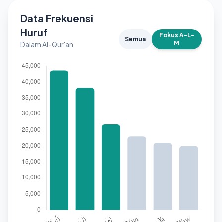
Data Frekuensi
Huruf
Fokus A-L-
Semua
M
Dalam Al-Qur'an