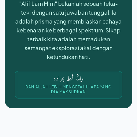
"Alif Lam Mim" bukanlah sebuah teka-
teki dengan satu jawaban tunggal. Ia
adalah prisma yang membiaskan cahaya
kebenaran ke berbagai spektrum. Sikap
terbaik kita adalah memadukan
semangat eksplorasi akal dengan
ketundukan hati.
والله أعلم بمراده
DAN ALLAH LEBIH MENGETAHUI APA YANG
DIA MAKSUDKAN