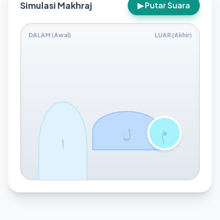
Simulasi Makhraj
▶ Putar Suara
DALAM (Awal)
LUAR (Akhir)
م
ل
ا