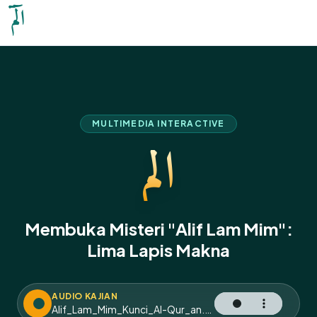
الٓمٓ
MULTIMEDIA INTERACTIVE
الٓمٓ
Membuka Misteri "Alif Lam Mim":
Lima Lapis Makna
AUDIO KAJIAN
Alif_Lam_Mim_Kunci_Al-Qur_an.m4a