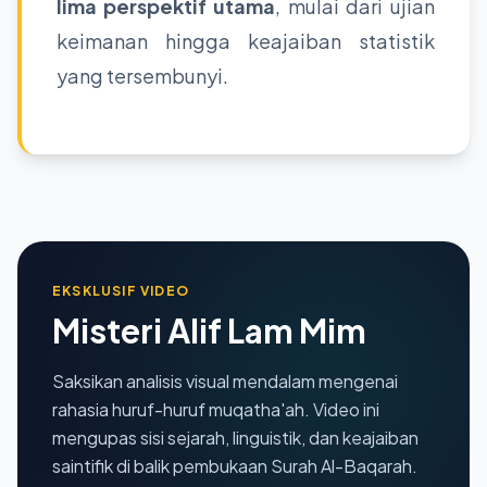
lima perspektif utama
, mulai dari ujian
keimanan hingga keajaiban statistik
yang tersembunyi.
EKSKLUSIF VIDEO
Misteri Alif Lam Mim
Saksikan analisis visual mendalam mengenai
rahasia huruf-huruf muqatha'ah. Video ini
mengupas sisi sejarah, linguistik, dan keajaiban
saintifik di balik pembukaan Surah Al-Baqarah.