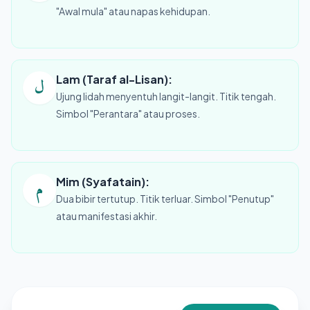
"Awal mula" atau napas kehidupan.
Lam (Taraf al-Lisan):
ل
Ujung lidah menyentuh langit-langit. Titik tengah.
Simbol "Perantara" atau proses.
Mim (Syafatain):
م
Dua bibir tertutup. Titik terluar. Simbol "Penutup"
atau manifestasi akhir.