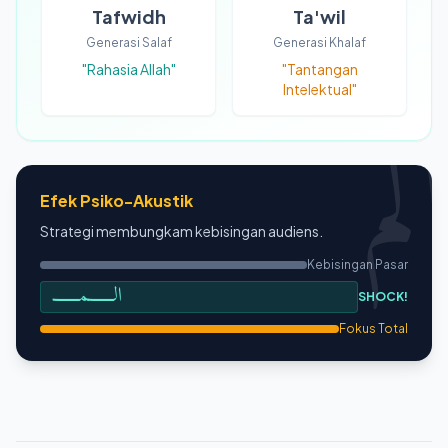
Tafwidh
Ta'wil
Generasi Salaf
Generasi Khalaf
"Rahasia Allah"
"Tantangan
Intelektual"
الم
Efek Psiko-Akustik
Strategi membungkam kebisingan audiens.
Kebisingan Pasar
الـــــــمـــــــ
SHOCK!
Fokus Total